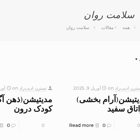
سلامت روان
همه
مقالات
سلامت روان
ترن ادیب‌راد
on
آوریل 9, 2025
نسترن ادیب‌راد
on
آوریل 9
یتیشن(آرام بخشی)
مدیتیشن(ذهن آگ
تاق سفید
کودک درون
0
0
Read more
0