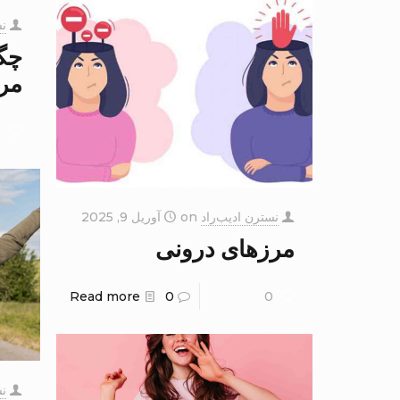
نس
چگ
مر
0
نسترن ادیب‌راد
on
آوریل 9, 2025
مرزهای درونی
Read more
0
0
نس