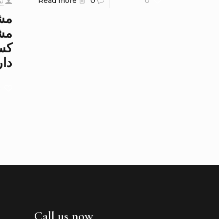
Read more
0
0
نس
مش
مش
کسی
دار
0
Call us now