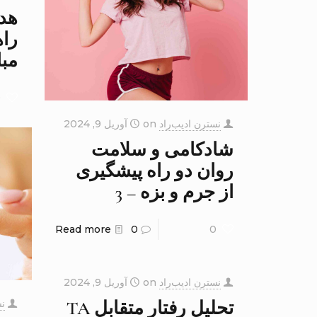
هد
راه
مبا
0
نسترن ادیب‌راد
on
آوریل 9, 2024
شادکامی و سلامت
روان دو راه پیشگیری
از جرم و بزه – 3
Read more
0
0
نسترن ادیب‌راد
on
آوریل 9, 2024
تحلیل رفتار متقابل TA
نس