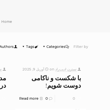
Home
Authors
Tags
Categories
Filter by
نسترن ادیب‌راد
on
آوریل 9, 2025
نس
با شکست و ناکامی
مد
دوست شویم!
درا
0
Read more
0
0