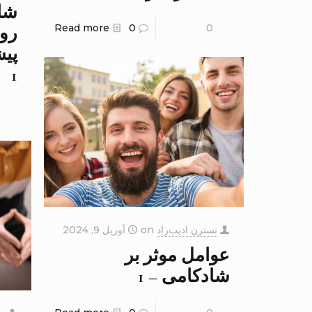
شا
Read more
0
0
روا
پیش
1
0
نسترن ادیب‌راد
on
آوریل 9, 2024
عوامل موثر بر
شادکامی – 1