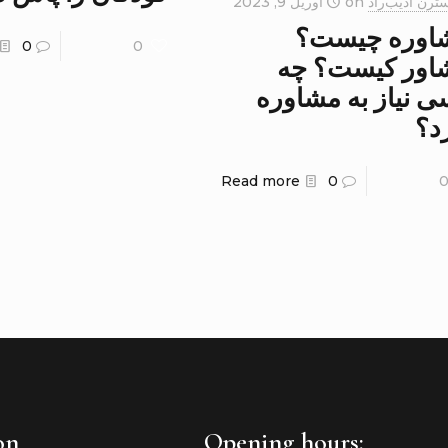
ترن ادیب‌راد
on
آوریل 9, 2023
اوره چیست؟
0
0
اور کیست؟ چه
 نیاز به مشاوره
د؟
Read more
0
on
Opening hours: