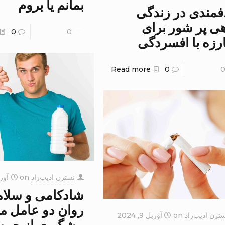
بمانم یا بروم
فمندی در زندگی
ی پر شور برای
0
0
رزه با افسردگی
Read more
0
نسترن ادیب‌راد
on
آوریل 9
شادکامی و سلا
روان دو عامل م
ترن ادیب‌راد
on
آوریل 9, 2024