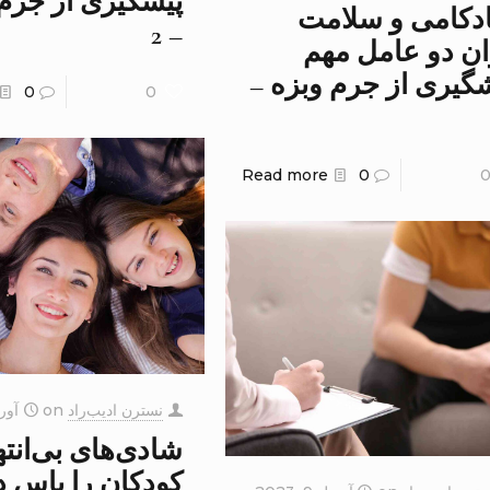
پیشگیری از جرم 
دکامی و سلامت
– 2
ن دو عامل مهم
گیری از جرم وبزه –
0
0
Read more
0
نسترن ادیب‌راد
on
آوریل 9
شادی‌های بی‌انت
کودکان را پاس د