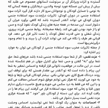
گسترده و اثرات ویرانگر آن بر سرنوشت انسانهای معصوم، می طلبد که
بیش از پیش این مسئله مورد توجه والدین، درمانگران و همه کسانی که
به نوعی با مسایل کودکان و نوجوانان سرو کار دارند قرار گیرد اثرات سوء
استفاده جنسی در دوران کودکی: تاثیرات درازمدت سوء استفاده جنسی
دوران کودکی می تواند آنقدر گسترده باشد که گاهی برآورد میزان آن
دشوار است. این صدمه در همه جنبه های زندگی کودک نفوذ کرده و حس
او را از خود بودن تهی می کند. رابطه صمیمانه، روابط جنسی، فرزند پروری،
زندگی شغلی و حتی قدرت تعقل کودک را تحت تاثیر قرار می دهد. فرد
قربانی هر طرف را نگاه می کند می تواند اثرات آن را ببیند و با تمام وجود
درگیرتخریبها است.
از جمله تاثیرات مخرب سوء استفاده جنسی از کودکان می توان به موارد
زیر اشاره کرد:
۱- عزت نفس:
اگر از شما سوء استفاده جنسی شده باشد مرزهای شما، حق
شما برای “نه” گفتن و حس شما برای کنترل جهان در هم شکسته شده
است. در این حالت در موقعیت ناتوانی قرار گرفته و احساس تحقیر به شما
این پیام را داده است که تو آنقدر بی مقدار هستی که برای توقف این
روند دردناک هیچ کاری نمی توانی بکنی. بیشتر کودکان قربانی بارها و بارها
به خود می گویند که هرگز نمی توانم موفق شوم احساس حماقت می کنم
و یا این که من فقط به درد سکس می خورم و هیچ خاصیت دیگری ندارم
چون قبلا و زمانی که مورد سوء استفاده قرار می گرفتند این پیام ها را در
یافت کرده اند. برای این دسته از کودکان باور “خود ” که هسته مرکزی
عزت نفس است بسیار دشوار می باشد .
۲- احساسات
به عنوان یک کودک شما نمی توانستید احساس وحشت
ناشی از درد را تحمل کنید. عذابی را که می کشیدید ویرانگر بود. نمی