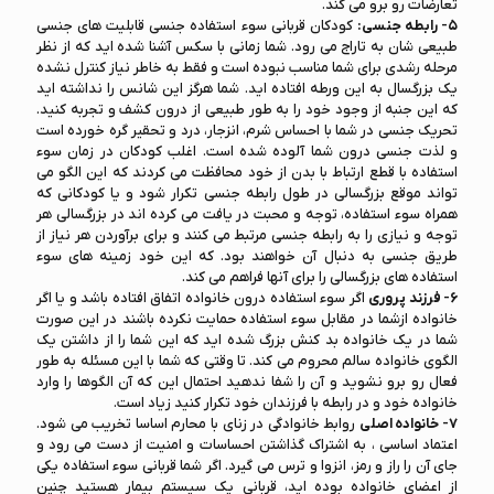
تعارضات رو برو می کند.
۵- رابطه جنسی:
کودکان قربانی سوء استفاده جنسی قابلیت های جنسی
طبیعی شان به تاراج می رود. شما زمانی با سکس آشنا شده اید که از نظر
مرحله رشدی برای شما مناسب نبوده است و فقط به خاطر نیاز کنترل نشده
یک بزرگسال به این ورطه افتاده اید. شما هرگز این شانس را نداشته اید
که این جنبه از وجود خود را به طور طبیعی از درون کشف و تجربه کنید.
تحریک جنسی در شما با احساس شرم، انزجار، درد و تحقیر گره خورده است
و لذت جنسی درون شما آلوده شده است. اغلب کودکان در زمان سوء
استفاده با قطع ارتباط با بدن از خود محافظت می کردند که این الگو می
تواند موقع بزرگسالی در طول رابطه جنسی تکرار شود و یا کودکانی که
همراه سوء استفاده، توجه و محبت در یافت می کرده اند در بزرگسالی هر
توجه و نیازی را به رابطه جنسی مرتبط می کنند و برای برآوردن هر نیاز از
طریق جنسی به دنبال آن خواهند بود. که این خود زمینه های سوء
استفاده های بزرگسالی را برای آنها فراهم می کند.
۶- فرزند پروری
اگر سوء استفاده درون خانواده اتفاق افتاده باشد و یا اگر
خانواده ازشما در مقابل سوء استفاده حمایت نکرده باشند در این صورت
شما در یک خانواده بد کنش بزرگ شده اید که این شما را از داشتن یک
الگوی خانواده سالم محروم می کند. تا وقتی که شما با این مسئله به طور
فعال رو برو نشوید و آن را شفا ندهید احتمال این که آن الگوها را وارد
خانواده خود و در رابطه با فرزندان خود تکرار کنید زیاد است.
۷- خانواده اصلی
روابط خانوادگی در زنای با محارم اساسا تخریب می شود.
اعتماد اساسی ، به اشتراک گذاشتن احساسات و امنیت از دست می رود و
جای آن را راز و رمز، انزوا و ترس می گیرد. اگر شما قربانی سوء استفاده یکی
از اعضای خانواده بوده اید، قربانی یک سیستم بیمار هستید چنین