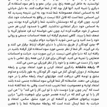
توانستید به خاطر این همه رنج، پدر، برادر، عمو و یا هر سوء استفاده گر
دیگری را تنبیه کنید. آنها قرار بود که از شما مراقبت کنند. به دلیل خیانتی
که به احساس اعتماد معصومانه شما شده بود به این نتیجه رسیدید که
این احساس شما است که قابل اتکا نیست در واقع به احساسات خود شک
کردید. چون افراد ی که دوستشان داشتید شما را قربانی کرده بودند پس
به احساس خود دیگر اعتمادی نداشتید. گاهی با مسدود کردن هر حس
جسمی از خود مراقبت کرده اید چون نمی خواسته اید فرد متجاوز گریه یا
ضعف شما را ببیند. گاهی تصمیم گرفته اید همه احساسات جسمی و روانی
خود را سد کنید و بی حس شوید تا بتوانید دوام بیاورید.
۳- بدن
کودکان از طریق بدنشان با دنیای اطراف ارتباط برقرار می کنند و
یاد می گیرند. اگر شما از نظر جنسی مورد سوء استفاده قرار گرفته باشید در
یافته اید که دنیا جای امنی نیست. در این صورت درد، خیانت و احساسات
متعارض را تجربه می کنید. کودکان برای فرار از این همه رنج، تماس با بدن
خود را از دست می دهند و یا خود را از نظر فیزیکی بی حس می کنند.
۴- رابطه عاشقانه
یادگیری اعتماد کردن و مورد اعتماد بودن و رابطه
صمیمانه، از دوران کودکی آغاز می شود. اگر کودکان به طور باثبات و مداوم
عشق و توجه کافی دریافت کنند، مهارتهای ایجاد رابطه سالم را در خود
پرورش می دهند. متاسفانه اگر شما قربانی سوء استفاده جنسی شده باشد
اعتماد اولیه و معصومیت شما تخریب شده است. وقتی به شما گفته شده
است که “پدر چون تو را دوست دارد با تو این کار را می کند” یا ” من این
کار را با تو می کنم که در آینده همسر خوبی برای شوهرت باشی” دراین
صورت پیامهای متناقض و آشفته ای در مورد عشق، سکس، اعتماد و
خیانت به شما ارسال شده است که روابطه صمیمانه شما را با همین