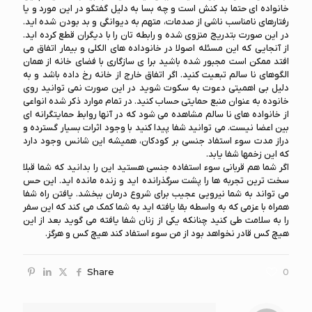
خانواده ای حتما بد کنش است و چه بسا به دلیل گفتگو در این مورد و یا
رفتارهای نامناسب ناشی از صدمات، متهم به دیوانگی و بد بودن شده اید.
در این صورت بتدریج منزوی شده و رابطه تان را با دیگران قطع کرده اید.
از آنجایی که این مسئله اصولا در خانوداده های الکلی و بیمار اتفاق می
افتد ممکن است مجبور شده باشید برا ی سازگاری با فضای خانه از همان
الگوهای نا سالم تبعیت کنید. اگر اتفاق خارج از خانه رخ داده باشد و به
دلیل بی اهمیتی دعوت به سکوت شوید در این صورت نمی توانید روی
خانوده به عنوان منبع حمایتی حساب کنید. در تمام موارد ذکر شده انواعی
از خانواده های نا سالم مشاهده می شود که در آنها روابط حمایتگرانه ای
بین اعضا نیست. می توانید شفا پیدا کنید با وجود اثرات بسیار گسترده و
دراز مدت سوء استفاد جنسی بر کودکان، همیشه این شانس وجود دارد
که این زخمها شفا یابد.
اگر شما هم قربانی سوء استفاده جنسی هستید این را بدانید که شما قبلا
سخت ترین تجربه ها را پشت سرگذرانده اید و زنده مانده اید. این حس
می تواند به شما نیرویی عجیب برای شروع درمان ببخشد. یافتن راه شفا
همراه با عزمی که به واسطه بقا یافته اید به شما کمک می کند که این سفر
را به سلامت طی کنید چنانکه یکی از زنان شفا یافته می گوید بعد از این
هیچ کس قادر نخواهد بود از من سوء استفاد کند هیچ کس و هرگز.
Share
0