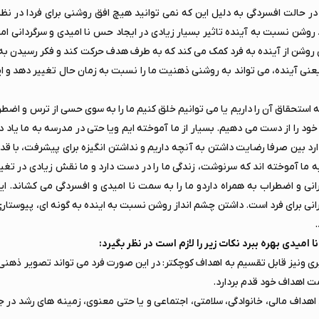
 حالت افسردگی به دلیل این که نمی توانید هیچ افق روشنی برای فردا در نظ
شن نسبت به آینده تاثیر بسیار زیادی در ایجاد حس نا امیدی و سرگردانی امرو
 روشن از آینده به فرد کمک می کند که به طرف هدف حرکت کند و فکر رسیدن به
 آینده، می تواند به روشنی ذهنیت ما را نسبت به زمان حال تغییر دهد و ای
 استحقاق آن را داریم یا می توانیم خلق کنیم ما را به سوی حسی از ترس و اض
ی خود را از دست می دهیم. بسیار از ما آموخته ایم ویا حتی در مدرسه به ما یاد د
رد بین صرفا رضایت داشتن به آنچه داریم و نداشتن انگیزه برای پیشرفت، با قدرد
ه ما آموخته اند که سرنوشت، زندگی ما را در دست دارد و ما نقش زیادی در تغیی
 و اضطراب به همراه داردو ما را به سمت نا امیدی و افسردگی می کشاند. ای
ی برای فرد است. داشتن چشم انداز روشن نسبت به اینده به گونه ای، پیوستار
.
 امیدی بهره ببرد نکات زیر را لازم است در نظر بگیرد:
ری ونیز قابل تقسیم به اهداف کوچکتر: در این صورت فرد می تواند تصویر ذهنی
ت اهداف خود قدم بردارد.
اهداف مالی، خانوادگی، سلامتی، اجتماعی و یا حتی معنوی، زمینه های رشد در 