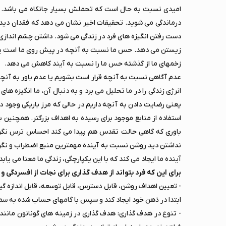
امیدی نسبت به حال است که تحملش بسیار جانکاه می باشد. در
درماندگی می شوید. تحقیقات اخیر نشان می دهد که فقدان دید رو
دست رفتن انگیزه های فرد در زندگی می شود. داشتن چشم اندازی
زیستن می دهد. حس ما نسبت به آنچه در پیش روی ما است یعنی
زخمهای ما از گذشته حس ما را نسبت به آیند کاهش می دهد.
عدم آگاهی نسبت به آنچه قرار است بشویم یا عدم باور به آنچه
انرژی زندگی را در ما تحلیل می برد و به دنبال آن، ما انگیزه ها
یعنی رضایت دادن به آنچه داریم در حالی که مرز باریکی وجود دا
استفاده از منابع موجود برای رسیده به اهداف بزرگتر. همچنین ب
باوری که گاهی حالت تقدس هم پیدا می کند احساس ترس نگرانی
نداشتن دید روشن نسبت به آینده مهمترین منبع اضطراب و نگران
آینده ما ایجاد می کند که با این یکپارچگی، زندگی ما معنا می یابد
برای این که فرد بتواند از هدف گذاری برای نجات از افسردگی و نا
- تعیین اهداف روشن، قابل دسترس، قابل توسعه، قابل اندازه گی
ابتدا در ذهن خود ایجاد کند و سپس با گامهای حساب شده به سم
- تنوع در هدف گذاری: هدف گذاری در زمینه های گونانون مانند 