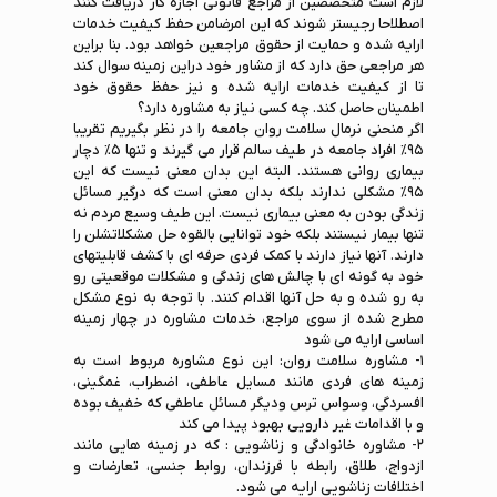
لازم است متخصصین از مراجع قانونی اجازه کار دریافت کنند
اصطلاحا رجیستر شوند که این امرضامن حفظ کیفیت خدمات
ارایه شده و حمایت از حقوق مراجعین خواهد بود. بنا براین
هر مراجعی حق دارد که از مشاور خود دراین زمینه سوال کند
تا از کیفیت خدمات ارایه شده و نیز حفظ حقوق خود
اطمینان حاصل کند. چه کسی نیاز به مشاوره دارد؟
اگر منحنی نرمال سلامت روان جامعه را در نظر بگیریم تقریبا
۹۵% افراد جامعه در طیف سالم قرار می گیرند و تنها ۵% دچار
بیماری روانی هستند. البته این بدان معنی نیست که این
۹۵% مشکلی ندارند بلکه بدان معنی است که درگیر مسائل
زندگی بودن به معنی بیماری نیست. این طیف وسیع مردم نه
تنها بیمار نیستند بلکه خود توانایی بالقوه حل مشکلاتشلن را
دارند. آنها نیاز دارند با کمک فردی حرفه ای با کشف قابلیتهای
خود به گونه ای با چالش های زندگی و مشکلات موقعیتی رو
به رو شده و به حل آنها اقدام کنند. با توجه به نوع مشکل
مطرح شده از سوی مراجع، خدمات مشاوره در چهار زمینه
اساسی ارایه می شود
۱- مشاوره سلامت روان: این نوع مشاوره مربوط است به
زمینه های فردی مانند مسایل عاطفی، اضطراب، غمگینی،
افسردگی، وسواس ترس ودیگر مسائل عاطفی که خفیف بوده
و با اقدامات غیر دارویی بهبود پیدا می کند
۲- مشاوره خانوادگی و زناشویی : که در زمینه هایی مانند
ازدواج، طلاق، رابطه با فرزندان، روابط جنسی، تعارضات و
اختلافات زناشویی ارایه می شود.