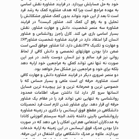
خود به حل مسایلش بپردازد. در فرایند مشاوره نقش اساسی
به عهده مراجع است چرا که هدف مشاوره کمک به رشد فرد
است تا بعد از این خود بتواند بدون کمک مشاور مشکلاتش را
تحلیل و به رفع آن کمک کند. مشاور کیست؟ در فرایند
مشاوره سه عنصر شخصیت، دانش و مهارت مشاور، نقش
بسیار اساسی بازی می کند. کارل راجرز روانشناس و مشاور
انسان گرا اعتقاد دارد در فرایند مشاوره شخصیت مشاور۶۳%
و مهارت و تکنیک ۳۷%نقش دارد. لذا مشاور موفق کسی است
ضمن دارا بودن مهارتهای تخصصی و دانش کافی از لحاظ
روانی نیز فرد سالم و نیز انسان دوست باشد. در غیر این
صورت نه تنها نمی تواند کمکی به مراجعین خود ارایه دهد
بلکه برای خود و مراجعین نیز مشکل ساز خواهد بود.
دو عنصر ضروری دیگر در فرایند مشاوره دانش و مهارت کافی
است. مشاوره، حرفه ای است علمی و بسیار حساس که با
خصوصی ترین و محرمانه ترین و نیز پیچیده ترین مسایل
انسانها سرو کار دارد لذا داشتن صرف اطلاعات محدود
روانشناسی به تنهایی نمی تواند فرد را در مقام یک مشاور
حرفه ای قرار دهد. برای مشاور شدن لازم است فرد تحصیلات
دانشگاهی در مقطع فوق لیسانس یا دکتری در زمینه مشاوره
یاروانشناسی بالینی داشته باشد. البته سیستم آموزشی کانادا
به مددکاران اجتماعی هم این امکان را می دهد که در صورت
دارا بودن مدرک فوق لیسانس در این زمینه به ارایه خدمات
بپردازند. علاوه بر مدرک دانشکاهی برای اشتغال در این حرفه،