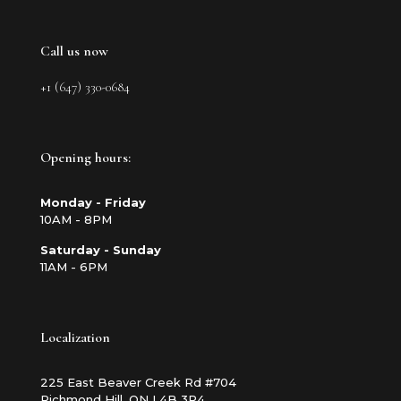
Call us now
+1 (647) 330-0684
Opening hours:
Monday - Friday
10AM - 8PM
Saturday - Sunday
11AM - 6PM
Localization
225 East Beaver Creek Rd #704
Richmond Hill, ON L4B 3P4