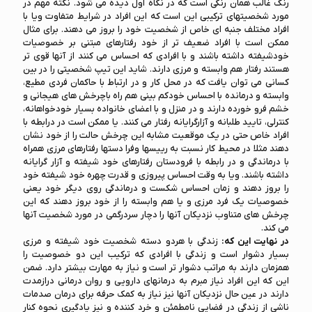
رنگ غالب همان رنگی است که در نگاه اول دیده می شود. نکته مهم در
مورد شخصیتهای ترکیبی این است که این افراد در شرایط متفاوت ویا با
افراد مختلف جنبه ای خاص از شخصیت خود را بروز می دهند. برای مثال
ممکن است با افراد ضعیف تر از خود رفتارهای مبتنی بر خصوصیات
خودشیفته داشته باشند و با افرادی که احساس می کنند از آنها قوی تر
هستند رفتار هم وابسته و مرزی دارند. شاید این تیپ شخصیتی را در بین
کسانی می توان یافت که در محل کار و در ارتباط با حاکمان فردی مطیع،
وابسته و درمانده با احساس خودکم بینی هم راه باچرخش های هیجانی و
خشم فرو خورده دارند و در منزل و با اعضای خانواده بسیار خودخواهانه،
کنترلی، تایید طلبانه و آزارگرایانه رفتار می کنند. یا ممکن است در درابطه با
افراد خاص حتی در یک موقعیت مشابه این چرخش حالت را از خود نشان
دهند مثلا در محیط کار نسبت به رییسها وفرا دستها رفتارهای مرزی همراه
با درماندگی و در رابطه با فرودستان رفتارهای خود شیفته و آزار گرایانه
داشته باشند. ویا به وقت احساس پیروزی و قدرت چهره خود شیفته خود
را بروز دهند و زمان احساس شکست و درماندگی روی دیگر خود یعنی
خصوصیات یک فرد مرزی و یا هم وابسته را از خود بروز دهند که این
چرخش های متناوب نزدیکان آنها را دچار سردرگمی در مورد شخصیت آنها
می کند.
در نهایت این که:
زندگی با هردو دسته شخصیت خود شیفته و مرزی
بسیار دشوار است و زندگی با افرادی که ترکیب این دو خصوصیت را
همزمان دارند به مراتب دشوار تر است و نیاز به مهارت بیشتر دارد. ضمن
این که این افراد نیاز مبرم به درمانهای دارویی و روان درمانی درازمدت
دارند در عین حال نزدیکان آنها نیز نیاز به کمک حرفه برای درمان صدمات
ناشی از زندگی در فضایی نامطمئن و خرد کننده و نیز یادگیری نحوه کنار