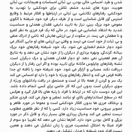
شدن و طرد، احساس خالی بودن، بی ثباتی احساسات و هیجانات، بی ثباتی
هویت، دوره های شدید خشم، تلاش برای خودکشی یا تهدید به
خودکشی، رفتارهای تکانشی، بی ثباتی در ارتباطها و افکار مرتبط با وقایع
استرس آور قابل شناسایی است و از طرف دیگر، فرد خود شیفته با الگوی
عمومی خود بزرگ بینی، نیاز به تایید دایمی، فقدان همدلی و حساسیت
شدید به انتقاد شناسایی می شود. در حالی که یک فرد مرزی به نظر کمرو
و نا مطمئن می رسد، در سکوت از بی ارزشی هایش که ناشی از ادراک منفی
و بی ثبات از خود است می ترسد و وقتی بی ارزشی های او جایی آشکار می
شود دچار خشم انفجاری می شود، یک خود شیفته رفتارهای خود بزرگ
بینانه، گزندگی، وبهره برداری از دیگران را از خود نشان می دهد و به نتایج
آن هم اهمیتی نمی دهد. او دچار فقدان همدلی و درک دیگران است،
تشنه رفتارهای چاپلوس مآبانه برای تایید بوده و اگر این رفتار را از دیگران
دریافت نکند عصبانی و آزارگر می شود. خود شیفته خود را تافته ای جدا
بافته فرض می کند و انتظار رفتارهای ویژه با خود را دارد او احساس می کند
یک سر و گردن از همه بالا تر است و مستحق در یافت پاداشهای ویژه از
سوی دیگران است بدون این که کار خاصی برای کسی انجام داده باشد.
این فرد دوست دارد که در ارتباط با افراد با رتبه های بالا قرار گیرد و هرکس
که در سطح استاندارهای بالای او نباشد تحقیر و خوار می کند، فردی متکبر
و برخلاف مرزی ها بدون افکار خودکشی است و عموما در مورد ظاهر و
تصویر بیرونی خود حساسیت زیاد دارد، کسی را که از نظر ظاهری مطلوب
نیست تحقیر می کند وخیال پردازی های بسیار زیاد و قابل ذکر در مورد
بزرگی و کامل بودن خود دارد. آمارها نشان می دهد که تقریبا دو سوم از
افراد مبتلا به اختلال شخصیت مرزی را زنان تشکیل می دهند و همین
نسبت افراد خود شیفته را مردان تشکیل می دهند.