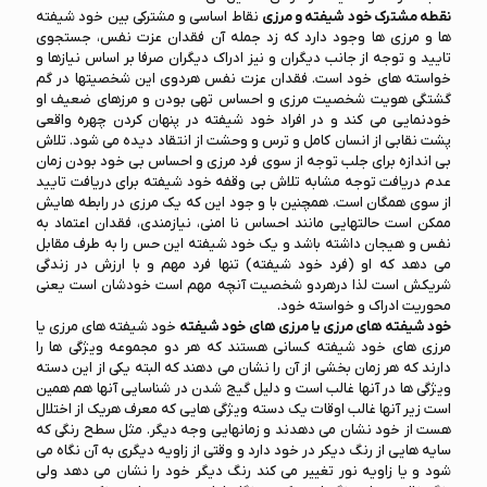
نقطه مشترک خود شیفته و مرزی
نقاط اساسی و مشترکی بین خود شیفته
ها و مرزی ها وجود دارد که زد جمله آن فقدان عزت نفس، جستجوی
تایید و توجه از جانب دیگران و نیز ادراک دیگران صرفا بر اساس نیازها و
خواسته های خود است. فقدان عزت نفس هردوی این شخصیتها در گم
گشتگی هویت شخصیت مرزی و احساس تهی بودن و مرزهای ضعیف او
خودنمایی می کند و در افراد خود شیفته در پنهان کردن چهره واقعی
پشت نقابی از انسان کامل و ترس و وحشت از انتقاد دیده می شود. تلاش
بی اندازه برای جلب توجه از سوی فرد مرزی و احساس بی خود بودن زمان
عدم دریافت توجه مشابه تلاش بی وقفه خود شیفته برای دریافت تایید
از سوی همگان است. همچنین با و جود این که یک مرزی در رابطه هایش
ممکن است حالتهایی مانند احساس نا امنی، نیازمندی، فقدان اعتماد به
نفس و هیجان داشته باشد و یک خود شیفته این حس را به طرف مقابل
می دهد که او (فرد خود شیفته) تنها فرد مهم و با ارزش در زندگی
شریکش است لذا درهردو شخصیت آنچه مهم است خودشان است یعنی
محوریت ادراک و خواسته خود.
خود شیفته های مرزی یا مرزی های خود شیفته
خود شیفته های مرزی یا
مرزی های خود شیفته کسانی هستند که هر دو مجموعه ویژگی ها را
دارند که هر زمان بخشی از آن را نشان می دهند که البته یکی از این دسته
ویژگی ها در آنها غالب است و دلیل گیج شدن در شناسایی آنها هم همین
است زیر آنها غالب اوقات یک دسته ویژگی هایی که معرف هریک از اختلال
هست از خود نشان می دهدند و زمانهایی وجه دیگر. مثل سطح رنگی که
سایه هایی از رنگ دیکر در خود دارد و وقتی از زاویه دیگری به آن نگاه می
شود و یا زاویه نور تغییر می کند رنگ دیگر خود را نشان می دهد ولی