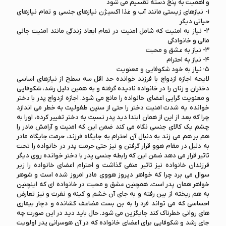
و اهمیت به پنج دسته تقسیم می شود
۱- نیازهای زیستی مانند آب و غذا اکسیژن نیازهای جنسی و تمام نیازهای
حیاتی دیگر
۲- نیاز به امنیت که شامل امنیت در تمام ابعاد زندگی مانند امنیت جانی
مالی و خانوادگی
۳- نیاز به عشق و محبت
۴- نیاز به احترام
۵- نیاز به خود شکوفایی و معنویت
لایحه اجازه ازدواج با فرزند خوانده حد اقل سه سطح از نیازهای اساسی
دختران و زنان را در خانواده نادیده گرفته و به همین دلیل رشد، شکوفایی
و معنویت گرایی اعضای خانواده را مانع می شود. اجازه ازدواج پدر با دختر
خوانده یه شدت امنیت دختر را حتی از سنین طفولیت به خطر می اندازد
چرا که بعد از این از همان ابتدا دید پدر نسبت به دختر تغییر کرده، اورا به
چشم یک کالای جنسی نگاه می کند ضمن این که امنیت و آرامش مادر را
هم بر هم می زند به دنبال آن احترام به جایگاه فرزند، حرمت جایگاه مادر
به دلیل در مقام هوو قرار گرفتن و نیز حتی حرمت پدر در خانواده را تحت
تاثیر قرار می دهد ضمن این که رابطه جنسی پدر با دختر خوانده روی دیگر
فرزندان خانواده نیز تاثیر منفی گذاشت و احترام اعضای خانواده را زیر
سوال می برد چرا که خواهر دیروز هووی مادر امروز شده است و شوهر
خواهر همان پدر است. همچنین عشق و محبت در خانواده ای که اینچنین
به هم ریخته از بین رفته و به جای آن خشم و کینه و نفرت و نیز تعارض
احساسی که می تواند فرد را به بن بست مضاعف کشانده و دچار بیماری
های روانی خطرناک کند جایگزین می شود. حال باید دید در این صورت چه
جای رشد و شکوفایی برای اعضای خانواده که در آن هوسرانی پدر اولویت