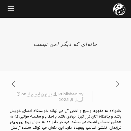
خانه‌ای که دیگر امن نیست
Published by
نسترن ادیب‌راد
on
آوریل 9, 2025
خانواده به مفهوم وسيع و اخص آن مي تواند خواستگاه اعضاي خويش
باشد و پناهگاه آنان قرار گيرد، نهادي باشد با احكام و سلسله مراتبي كه به
همگان احساس امنيت مي بخشد. مرد در خانواده به عنوان زوج زن و پدر
فرزندان، نقشي اساسي برعهده دارد. اين نقش مي تواند منشاء آرامش،