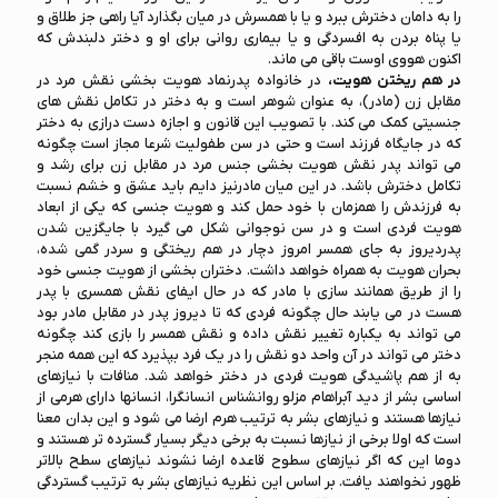
را به دامان دخترش ببرد و یا با همسرش در میان بگذارد آیا راهی جز طلاق و
یا پناه بردن به افسردگی و یا بیماری روانی برای او و دختر دلبندش که
اکنون هووی اوست باقی می ماند.
در هم ریختن هویت،
در خانواده پدرنماد هویت بخشی نقش مرد در
مقابل زن (مادر)، به عنوان شوهر است و به دختر در تکامل نقش های
جنسیتی کمک می کند. با تصویب این قانون و اجازه دست درازی به دختر
که در جایگاه فرزند است و حتی در سن طفولیت شرعا مجاز است چگونه
می تواند پدر نقش هویت بخشی جنس مرد در مقابل زن برای رشد و
تکامل دخترش باشد. در این میان مادرنیز دایم باید عشق و خشم نسبت
به فرزندش را همزمان با خود حمل کند و هویت جنسی که یکی از ابعاد
هویت فردی است و در سن نوجوانی شکل می گیرد با جایگزین شدن
پدردیروز به جای همسر امروز دچار در هم ریختگی و سردر گمی شده،
بحران هویت به همراه خواهد داشت. دختران بخشی از هویت جنسی خود
را از طریق همانند سازی با مادر که در حال ایفای نقش همسری با پدر
هست در می یابند حال چگونه فردی که تا دیروز پدر در مقابل مادر بود
می تواند به یکباره تغییر نقش داده و نقش همسر را بازی کند چگونه
دختر می تواند در آن واحد دو نقش را در یک فرد بپذیرد که این همه منجر
به از هم پاشیدگی هویت فردی در دختر خواهد شد. منافات با نیازهای
اساسی بشر از دید آبراهام مزلو روانشناس انسانگرا، انسانها دارای هرمی از
نیازها هستند و نیازهای بشر به ترتیب هرم ارضا می شود و این بدان معنا
است که اولا برخی از نیازها نسبت به برخی دیگر بسیار گسترده تر هستند و
دوما این که اگر نیازهای سطوح قاعده ارضا نشوند نیازهای سطح بالاتر
ظهور نخواهند یافت. بر اساس این نظریه نیازهای بشر به ترتیب گستردگی