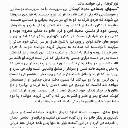
قرار گرفته، باقی خواهد ماند
آسیبهای اجتماعی
عموما کودکان بی سرپرست یا بد سرپرست، توسط زن
و شوهرهایی که یکی از آنها قادر به فرزند آوری نیست، به فرزندی پذیرفته
می شوند که هردو طرف به گونه ای در شرایط بحرانی و حساسی هستند.
چنانچه کودکان به دلیل فقدان ویا عدم امکان زندگی با پدر و مادرهای
زیستی خود از داشتن محیط امن و گرم خانواده مدتی محروم بوده و
مدتی نیز در شرایطی سخت در اماکن نگهداری زندگی کرده اند و زن و
شوهر های فاقد توان باروری نیز با شبح طلاق بر سر زندگی خود مدتی را
سرکرده تا توانسته اند متقاعد به پذیرش فرزند خوانده شوند لذا هردو
زخم خورده بوده و نیاز به آرامش و امنیت دارند. این لایحه با باز گذاشتن
دست پدر در دست درازی جنسی به دخترکی که قرار است فرزند او باشد در
قالب همسری، در واقع زخم تازه و عمیق تری را بر پیکر دختر بی پناهی که
به دنبال محیط فاقد تنش و سرشار از عشق والدینی است وارد می سازد و
زن را نیز، که فرزند را عامل مستحکم تر کردن پیوندش با همسر می دانست
با این ترس رو به رو می کند که همین دختر عامل جدایی او از همسرش
خواهد شد لذاست که ترجیح می دهد دختری را به فرزندی نپذیرد و داغ
طلاق را بر پیکر زندگی خود ترجیح دهد در این صورت رویای فرزند شدن
کودک محتاج پدر و مادر و آشیانه زنی که با آمدن فرزند خوانده بنا بود
حفظ شود با این قانون به راحتی به باد فغان خواهد رفت.
جمع بندی
تصویب لایحه اجازه ازدواج با فرزند خوانده آسیبهای جبران
ناپذیری بر پبکر خانواده وارد کرده احساس امنیت و نیازهای اساسی انسان
را نادیده می گیرد و در این آشفته بازار نه تنها زنان بلکه مردان هم قربانی