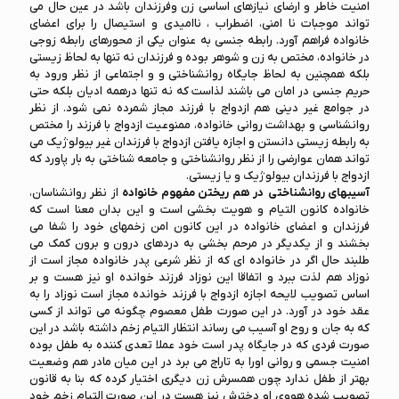
امنيت خاطر و ارضاي نيازهاي اساسي زن وفرزندان باشد در عين حال مي
تواند موجبات نا امني، اضطراب ، نااميدي و استيصال را براي اعضای
خانواده فراهم آورد. رابطه جنسی به عنوان یکی از محورهای رابطه زوجی
در خانواده، مختص به زن و شوهر بوده و فرزندان نه تنها به لحاظ زیستی
بلکه همچنین به لحاظ جایگاه روانشناختی و و اجتماعی از نظر ورود به
حریم جنسی در امان می باشند لذاست که نه تنها درهمه ادیان بلکه حتی
در جوامع غیر دینی هم ازدواج با فرزند مجاز شمرده نمی شود. از نظر
روانشناسی و بهداشت روانی خانواده، ممنوعیت ازدواج با فرزند را مختص
به رابطه زیستی دانستن و اجازه یافتن ازدواج با فرزندان غیر بیولوژیک می
تواند همان عوارضی را از نظر روانشناختی و جامعه شناختی به بار پاورد که
ازدواج با فرزندان بیولوژیک و یا زیستی.
آسیبهای روانشناختی
در هم ریختن مفهوم خانواده
از نظر روانشناسان،
خانواده کانون التیام و هویت بخشی است و این بدان معنا است که
فرزندان و اعضای خانواده در این کانون امن زخمهای خود را شفا می
بخشند و از یکدیگر در مرحم بخشی به دردهای درون و برون کمک می
طلبند حال اگر در خانواده ای که از نظر شرعی پدر خانواده مجاز است از
نوزاد هم لذت ببرد و اتفاقا این نوزاد فرزند خوانده او نیز هست و بر
اساس تصویب لایحه اجازه ازدواج با فرزند خوانده مجاز است نوزاد را به
عقد خود در آورد. در این صورت طفل معصوم چگونه می تواند از کسی
که به جان و روح او آسیب می رساند انتظار التیام زخم داشته باشد در این
صورت فردی که در جایگاه پدر است خود عملا تعدی کننده به طفل بوده
امنیت جسمی و روانی اورا به تاراج می برد در این میان مادر هم وضعیت
بهتر از طفل ندارد چون همسرش زن دیگری اختیار کرده که بنا به قانون
تصویب شده هووی او دخترش نیز هست در این صورت التیام زخم خود