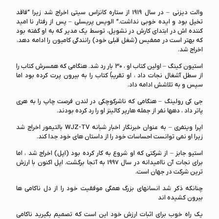
والت دیزنی – در سال 1919 از ستاره کانزاس سیتی اخراج شد زیرا “فاقد
تخیل بود و ایده خوبی نداشت.” الویس پریسلی – پس از رفتار نا امید
کننده اش در ابتدای کارش در نشویل، توسط یک مدیر که به او گفته بود
که بهتر است در ممفیس (شغل قبلی خود) رانندگی کامیون را ادامه دهد،
اخراج شد.
استیون کینگ – اولین کتاب او ، 30 بار رد شد. هنگامی که همسرش کتاب را
از سطل آشغال نجات داد ، او تقریباً کتاب را به بیرون پرت کرده بود اما
سپس و به تلاشش ادامه داد.
جی کی رولینگ – هنگامی که ناشرکوچکی در لندن فرصت چاپ را به هری
پاتر داد ، دهها نفر از جمله هارپر کالینز او را رد کرده بودند.
اپرا وینفری – به عنوان خبرنگار اخبار شبانه WJZ-TV بالتیمور اخراج شد
زیرا او نمی توانست احساسات خود را از داستان های خود جدا کند.
استیو جابز – از شرکتی که او شروع به کار کرده بود (اپل) اخراج شد ، اما
برای نجات آن ناامیدانه در سال 1997 به آنجا برگشت. اپل اکنون با ارزش
ترین شرکت در جهان است.
چنانکه ذکر شد انسانهای بزرگ همگی موفقیت خود را از دل ناکامی ها
بیرون کشیده اند
یک راه خوب برای اثبات ارزش خود این است که تصمیم بگیرید ناکامی