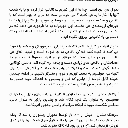
سوال من این است ، چرا ما از این تجربیات ناکامی فرار کرده و یا به شدت
آنها را انکار یا رد می کنیم ؟ این درحالی است که برای ما بهتر است که با
ناکامی و شکست دوست باشیم … و دوستان خوبی نیز باشیم! زیرا به ما
چیزهای ارزشمندی می بخشد. این تجربیات به ما بازخورد می دهد که در
یک جایی باید تجدید نظر کنیم و اینکه گاهی احتمالا از استاندارد ویژه
دستیابی به کامیابی پیروی نکرده ایم .
عموم افراد در شرایط ناکام کننده، نارضایتی ، سرخوردگی و خشم را تجربه
می کنند تا ثابت کنند که آن ناکامی به جا نبوده است و نباید اتفاق می
افتاد. این در حالی است که موفق ترین افراد معمولاً تا رسیدن به
اهدافشان با ناکامی های زیادی دست و پنجه نرم کرده اند. داشتن توانایی
حفظ نگرش مثبت ، نظم و قدرت در برابر ناامیدیف ما را قادر می سازد برای
آنچه می خواهیم به دست آوریم و قوی و متمرکز باشیم. در ادامه چندین
نمونه قابل توجه از افرادی که قبل از رسیدن به اهداف خود مجبور به
مقابله و غلبه بر حس ناکامی شدند ، آورده شده است …
آبراهام لینکلن – در حین جنگ ازدرجه کاپیتانی به سربازی تنزل پیدا کرد او
همچنین به عنوان یک تاجر ناکام شد و چندین بارنیز به عنوان نامزد
سیاسی شکست خورد تا اینکه سرانجام رئیس جمهور امریکا شد.
سرهنگ سندرز – بیش از 1000 بار توسط مدیران رستوران رد شد تا اینکه
سرانجام یک نفر به او این شانس را داد تا مرغ سرخ شده خود را در محل
فروش آزمایش کند. آن روزی بود که KFC متولد شد.