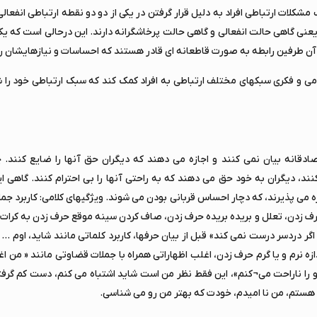
کلات ارتباطی افراد به دلیل قرار گرفتن در یکی از دو دو نقطه ارتباطی انفعال
عنی گاهی حالت انفعالی و گاهی حالت پرخاشگرانه دارند. این درحالی است که یک
ن طرفین رابطه به صورت قاطعانه ای قادر هستند که احساسات و نیازهایشان را ا
امی و فکری سبکهای مختلف ارتباطی به افراد کمک کند که سبک ارتباطی خود را
صادقانه بیان نمی کنند و اجازه می دهند که دیگران حق آنها را ضایع کنند.
د، دیگران به خود حق می دهند که به راحتی آنها را بی احترام کنند. گاهی این
ه می پذیرند، که دچار احساس قربانی بودن می شوند. ویژگیهای کلامی: کاربرد جمل
ف زدن، تعلل و بریده بریده حرف زدن، صاف کردن سینه موقع حرف زدن به کرات،
گر دردسر درست نمی کند» قبل از بیان حرفها، کاربرد کلماتی مانند شاید، اوم ... اِ
ازه نرم و یا گرم حرف زدن، اغلب اظهاراتی همراه با جملات قضاوتی مانند « من ا
 را ناراحت می¬کنم»، این فقط نظر من است شاید اشتباه می کنم، دست کم گرف
هستم، من نا امیدم، خودت که بهتر من رو می شناسی.