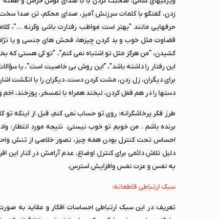
ویژگیهای کلامی: صحبت کردن با با صدای گوش خراش و طعنه آم
زدن، گفتگو با کلمات سرزنش آمیز، صدای محکم، تن صدا سخت و 
حرفهایی مانند "بهتر است مواظب رفتارت باشی وگرنه ..."، کلام 
قضاوت مثل خوب و بد کردن چیزها، فحش های جنسی و یا نژاد پر
کشیدن، "من هرگز مثل تو اشتباه نمی کنم"، "تو کی هستی که ب
این رفتار را داشته باشد"، "این روش بی خاصیت است"، یا سؤالات 
برای دیگران، زل زدن، مشت کردن دست، دیگران را با انگشت اشا
دستها را در هم قفل کردن، لبخند همراه با تمسخر، پوزخند، اخم
طرز فکر پرخاشگرانه: روی تو حساب نمی کنم، قبل از اینکه تو ک
برنده باشم . من خوبم تو خوب نیستی. نتیجه مورد انتظار: واد
احساس تحت کنترل بودن همه چیز، تصور خلاصی از تنش واحسا
دلیل تلاش دائمی برای کنترل اوضاع، عدم آرامش در کنار این ا
به نفس و عزت نفس وافزایش استرس.
سبک ارتباطی قاطعانه:
تعریف: در این سبک ارتباطی احساسات افکار و عقاید به صورت باز