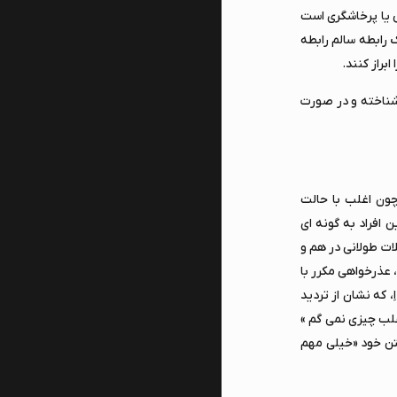
ی یا پرخاشگری است
 رابطه سالم رابطه
براز کنند.
 شناخته و در صورت
 چون اغلب با حالت
 افراد به گونه ای
ات طولانی در هم و
 عذرخواهی مکرر با
، که نشان از تردید
غلب چیزی نمی گم »
تن خود «خیلی مهم