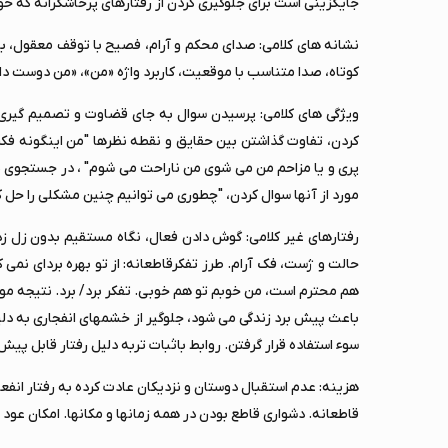
جایگزینی است برای جلوگیری کردن از رفتارهای پرخاشگرانه که حق 
نشانه های کلامی: صدای محکم و آرام، فصیح با توقف معقول، با
کوتاه، صدا متناسب با موقعیت، کاربرد واژه «من»، «من دوست 
ویژگی های کلامی: پرسیدن سوال به جای قضاوت و تصمیم گیری "تو
کردن، تفاوت گذاشتن بین حقایق و نقطه نظرها "من اینگونه فکر
پری و یا مزاحم من می شوی من ناراحت می شوم" ، در جستجوی نق
مورد از آنها سوال کردن، "چطوری می توانیم چنین مشکلی را حل ک
رفتارهای غیر کلامی: گوش دادن فعال، نگاه مستقیم بدون زل زدن 
حالت و ژست، فک آرام. طرز تفکرقاطعانه: از تو بهره بردای نمی
هم محترم است، من خوبم تو هم خوبی. تفکر برد/ برد. نتیجه م
باعث پیش برد زندگی می شود، جلوگیر از خشمهای انفجاری به دل
سوء استفاده قرار گرفتن. روابط باثبات تربه دلیل رفتار قابل پیش
هزینه: عدم استقبال دوستان و نزدیکان عادت کرده به رفتار انفع
قاطعانه. دشواری قاطع بودن در همه زمانها و مکانها. امکان عود ر