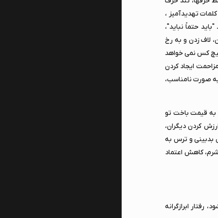
ط حرفها، تند حرف
لمات تهدیدآمیز ،
اید حتماً نباید"،
 لاف زدن و به رخ
هیچ کس نمی خواهد
مزاحمت ایجاد کردن
 به صورت نامناسب،
د به قیمت باخت تو
ارزش کردن دیگران،
 بدبینی و ترس به
 شرم، کاهش اعتماد
 رفتار ابرازگرانه