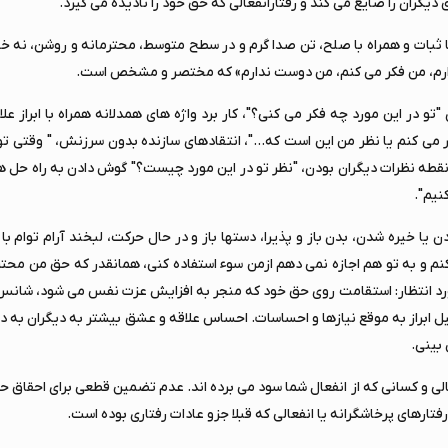
دیگران را ضایع می کند و رفتارانفعالی که حق خود را نادیده می گیرد.
 ثبات و همراه با صلح، تن صدا گرم و در سطح متوسط، محترمانه و روشن، نه خی
دارم، من فکر می کنم، من دوست ندارم» که مختصر و مشخص است.
 در این مورد چه فکر می کنی؟"، کار برد واژه های همدلانه همراه با ابراز ع
 می کنم یا نظر من این است که..."، انتقادهای سازنده بدون سرزنش، " وقتی
طه نظرات دیگران بودن، "نظر تو در این مورد چیست؟" گوش دادن به راه حل ها
نیم".
یا خیره شدن، بدن باز و پذیرا، دستها باز و در حال حرکت، لبخند آرام توام با
 کنم و به تو هم اجازه نمی دهم ازمن سوء استفاده کنی، همانقدر که حق من مح
ورد انتظار: استقامت روی حق خود که منجر به افزایش عزت نفس می شود، شانس
یل ابراز به موقع نیازها و احساسات. احساس علاقه و عشق بیشتر به دیگران به
 بینی.
الی و کسانی که از انفعال شما سود می برده اند. عدم تضمین قطعی برای احقاق ح
فتارهای پرخاشگرانه یا انفعالی که قبلا جزو عادات رفتاری بوده است.