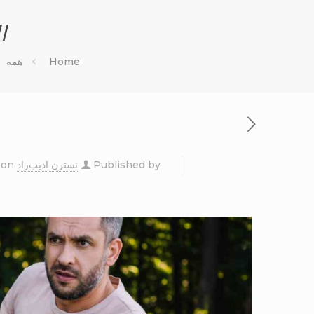
ا
Home
همه
Published by
نسترن ادیب‌راد
on