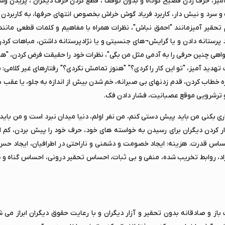
یز، حرف زدن فصیح کوتاه و بدون توقف ، قطع کردن حرف دیگران ، پریدن وس
سرد و نیش دار، کاربرد فریاد گوش خراش بخصوص انتهای حرفها، به کاربردن ک
تحقیر آمیزمانند "احمق نباش"، نظرات همراه با مفاهیم و کلمات قطعی مانند "ب
ستانه دادن و یا گرایش¬های جنسیتی و یا نژادپرستانه داشتن، مباهات کردن،
خواهی چنین حرفی را به آدمی مثل من بگی"، نظرات خود را حقیقت فرض کردن، "
تهدید آمیز، "تو این کار را کردی؟" "هنوز تمامش نکردی؟" رفتارهای غیر کلامی: 
ره خطاب کردن، قدم زدنهای بی صبرانه، خم شدن بیش از اندازه به جلو، یا عقب
 و ترشرویی موقع عصبانیت، فشار دادن فک.
اری بکنی من باید پیش دستی کنم، من نفر اولم، دنیا میدان نبرد است و من بای
ار کردن دیگران برای رسیدن به خواسته های خود، حرف خود را پیش بردن، کم 
س قدرت. هزینه: ایجاد خصومت و دشمنی و ناراحتی در اطرافیان، ایجاد حس
فراد، روابط تخریب شده، منفی و بی ثبات، احساس تحقیر درونی، احساس گناه و
 و صادقانه بدون تحقیر و آزار دیگران و با رعایت حقوق دیگران ابراز می شود،