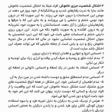
2-اختلال شخصیت مرزی خاموش
افراد مبتلا به اختلال شخصیت خاموش
مانند سارا به ندرت رفتارهای شدید و پرخاشگرانه از خود بروز می دهند در
عوض این احساسات را درون خود می ریزند. به این صورت که در درون
خود نوعی خشم و دشمنی را می پرورانند و به جای این که با حرفها و
رفتارهایشان دیگران را آزار دهند، احساساتشان را به صورت خود تخریبانه
ای به درون افکنده و به صورت بالقوه نگه می دارند. این درون ریزی
دایمی خشم و احساسات منفی باعث می شود که این تیپ شخصیتی به
عنوان اختلال شخصیت شناسایی نشود در حالی که مدام در حال تجربه
خاموش رنج و درد و یاس است. از جمله علایمی که می تواند معرف این
اختلال باشد عبارت است از:
1- احساس انزوا و تنهایی و فقدان ارتباط با دنیای بیرون.
2- عدم ثبات خلق و روحیه و صرف کردن وقت و انرژی زیاد برای توجیه و
انکار بی ثباتی.
3- احساس اعتماد به نفس در یک لحظه و احساس ناتوانی در لحظه ای
دیگر.
4- احساس عدم استحقاق عشق و دوست داشته شدن در عین نیاز به آن.
5- عدم اطمینان از احساس خود، این مشکل در همه انواع شخصیت های
مرزی مشترک است مشکل دسته خاموش این است که این واقعیت را از
افراد نزدیک و کسانی که دوست دارند پنهان می کنند که این امر خود به
خود باعت انزوا و دور شدن آنها می شود.
6- هراس از نزدیک شدن به دیگران به دلیل تجربه طرد و یا سوء استفاده
دوران کودکی. تلاش برای طرد شدن و یا راندن دیگران به محض احساس
نزدیکی با دیگران.