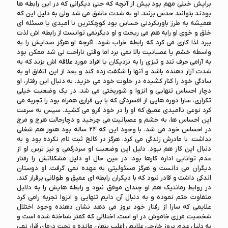
برایش خیلی مهم بود بیش از آنچه که حتی دیگرانی که در این رابطه ها
بودند بتوانند حدس بزنند. او به شدت عاشق می شد ولی به دلیل این که
همیشه به طرز باورنکردنی حساس بود کوچکترین نا امیدی یا مسئله ای
خلق و خوی او رابه هم می ریخت و او دیگرنمی توانست از رابطه اش لذت
ببرد لذا کاری می کرد که رابطه خراب شود. اگرچه او هرگز صدایش را به
واسطه خشم یا عصبانیت بالا نمی برد اما وقتی ناراحت نی شد ممکن بود
به آرامی حرف تند و تیزی را به نزدیکان یا افراد مورد علاقه اش بزند که به
شدت آزار دهنده باشد و آنها را شگفت زده کند و بعد از این اتفاق او به
سادگی خود را کنار کشیده در خلوت خود می خزید. به دنبال این رفتار، او
دچار احساس تنهایی و انزوا و شوربختی می شد. در یک وضعیت خیلی
تکراری، سارا دوره هایی از افسردگی که با بی قراری همراه بود را تجربه می
کرد نوعی ناامیدی عمیق که او را در خود فرو می کشید. سپس به سرعت
این احساس ها، به خشم و عصبانیت می چرخید و دچارحالت هرج و مرج
در احساس خود می شد. با وجود این که 24 ساله بود هنوز هم شغلی
نداشت، با مادرش زندگی می کرد، هرگز در کالج ثبت نام نکرده بود و به
دنبال این کار هم نبود. دلیل این وضعیت او سردرگمی و نیز ترس او از
عدم توانایی اداره کارها بود. در عین حال او دلیل مشکلاتش را رفتار
دیگران می دانست و هرگز مسئولیتی به عهده نمی گرفت. او دوستان
اندکی داشت و قادر نبود که با دیگران رابطه ای عمیق و طولانی برقرار کند.
در روابط رمانتیک هم او چندان موفق نبود و رابطه هایش را به دلایل
متفاوت ختم نموده و به دنبال آن دایم تنهایی و انزوا تجربه رامی کرد
علایمی که سارا از رفتار خود بروز می دهد نشان دهنده وجود اختلال
شخصیت مرزی خاموش در او است. اختلالی که کمتر شناخته شده است و
به دلیل عدم بروز خارجی علایم ، اغلب پنهان مانده و تحت درمان قرار نمی