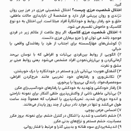
گیرد.
اختلال شخصیت مرزی چیست؟
اختلال شخصیتی مرزی در مرز بین روان
نژندی و روان پریشی قرار دارد و مشخصهٔ آن‌ ناپایداری حالات عاطفی،
خلق و خو، رفتار، روابط و خودانگارهٔ افراد مبتلا است. این اختلال به دو نوع
کلاسیک و خاموش تقسیم می شود.
1- اختلال شخصیت مرزی کلاسیک
اگر پنج علامت از علائم زیر در فردی
موجود باشد می توان او را جزو بیماران مرزی دانست.
1) کوشش‌های مهارگسسته برای اجتناب از طرد یا رهاشدگی واقعی یا
خیالی.
2) الگویی از روابط بین‌فردی بی‌ثبات و افراطی که با نوسان بی‌حد
آرمانی‌کردن و بی‌ارزش‌نمودن افراد مشخص می‌شود یعنی روابط مبتی بر
عشق و نفرت.
3) آشفتگی هویت؛ بی‌ثباتی بارز و مستمر در خودانگاره یا درک خویشتن،
4) تکانش‌وری و رفتارهای خود تخریبی مانند خرج‌کردن افراطی،
سوء‌مصرف‌مواد، رانندگی بی‌پروا یا پرخوری.
5) رفتار خودکشی وتهدید‌ به خودکشی یا رفتارهای خود‌آسیب‌زای مکرر.
6) بی‌ثباتی عاطفی ناشی از واکنش‌پذیری خلقی آشکار. برای نمونه ناراحتی
و اندوه دوره‌ای‌ شدید، تحریک‌پذیری یا اضطراب که معمولاً چند ساعت
طول می‌کشد و تنها در موارد نادر بیش از چند روز پایدار می‌مانند.
7) احساس‌ مزمن پوچی.
8) خشم نامناسب و شدید یا اشکال در کنترل خشم. برای نمونه، بروز مکرر
عصبانیت، خشم مستمر و نزاع‌های بدنی مکرر.
9) اندیشه‌پردازی سوء ظنانه و بدبینی گذرا و مرتبط با فشار‌ روانی.